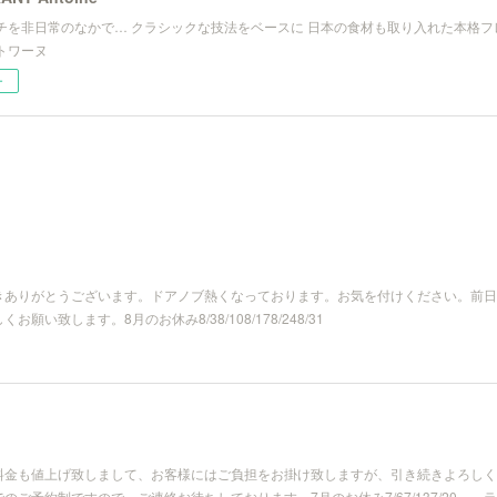
チを非日常のなかで… クラシックな技法をベースに 日本の食材も取り入れた本格フ
トワーヌ
ー
きありがとうございます。ドアノブ熱くなっております。お気を付けください。前日
い致します。8月のお休み8/38/108/178/248/31
料金も値上げ致しまして、お客様にはご負担をお掛け致しますが、引き続きよろしく
ご予約制ですので、ご連絡お待ちしております。7月のお休み7/67/137/20 ラ