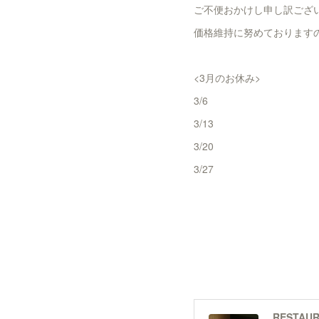
ご不便おかけし申し訳ござ
価格維持に努めております
<3月のお休み>
3/6
3/13
3/20
3/27
RESTAUR